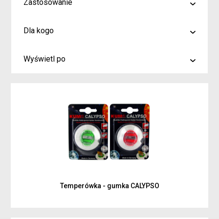
Zastosowanie
malowanie
Dla kogo
rysowanie
Artyści i profesjonaliści
kreślenie
Wyświetl po
Hobby
6
Junior
9
Inspiracje dla rodziców i dzieci
15
Temperówka - gumka CALYPSO