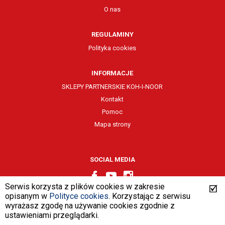
O nas
REGULAMINY
Polityka cookies
INFORMACJE
SKLEPY PARTNERSKIE KOH-I-NOOR
Kontakt
Pomoc
Mapa strony
SOCIAL MEDIA
Serwis korzysta z plików cookies w zakresie
opisanym w
Polityce cookies
. Korzystając z serwisu
wyrażasz zgodę na używanie cookies zgodnie z
design by
VENTI
ustawieniami przeglądarki.