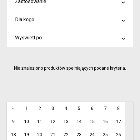
Zastosowanie
malowanie
Dla kogo
rysowanie
Artyści i profesjonaliści
kreślenie
Wyświetl po
Hobby
6
Junior
9
Inspiracje dla rodziców i dzieci
Nie znaleziono produktów spełniających podane kryteria.
15
<
1
2
3
4
5
6
7
8
9
10
11
12
13
14
15
16
17
18
19
20
21
22
23
24
25
26