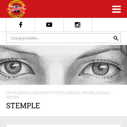
Strona główna
/
Asortyment
/
ROSA Szablony, stemple, zestawy
/
stemple
STEMPLE