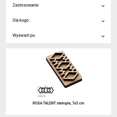
Zastosowanie
malowanie
Dla kogo
rysowanie
Artyści i profesjonaliści
kreślenie
Wyświetl po
Hobby
6
Junior
9
Inspiracje dla rodziców i dzieci
15
ROSA TALENT stemple, 7x3 cm