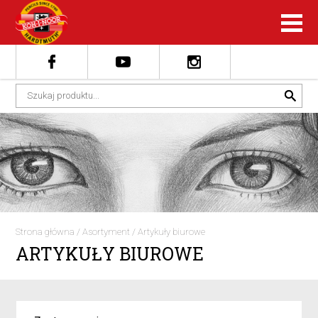
Strona główna
/
Asortyment
/
Artykuły biurowe
ARTYKUŁY BIUROWE