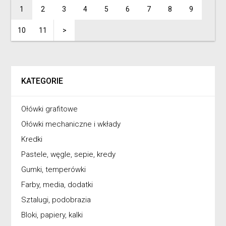
1
2
3
4
5
6
7
8
9
10
11
>
KATEGORIE
Ołówki grafitowe
Ołówki mechaniczne i wkłady
Kredki
Pastele, węgle, sepie, kredy
Gumki, temperówki
Farby, media, dodatki
Sztalugi, podobrazia
Bloki, papiery, kalki