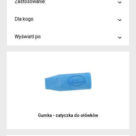
Zastosowanie
malowanie
Dla kogo
rysowanie
Artyści i profesjonaliści
kreślenie
Wyświetl po
Hobby
6
Junior
9
Inspiracje dla rodziców i dzieci
15
Gumka - zatyczka do ołówków