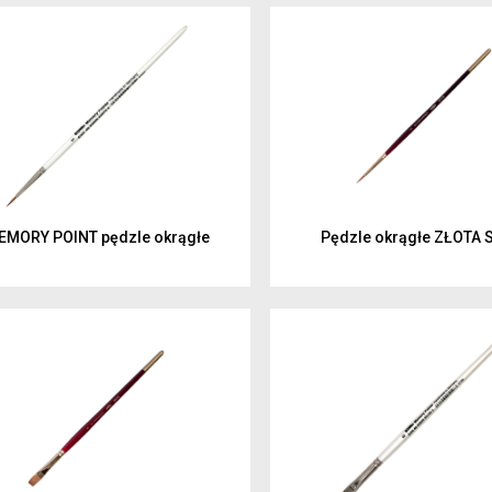
malowanie
Artyści 
rysowanie
Hobby
kreślenie
Junior
Inspirac
dzieci
EMORY POINT pędzle okrągłe
Pędzle okrągłe ZŁOTA 