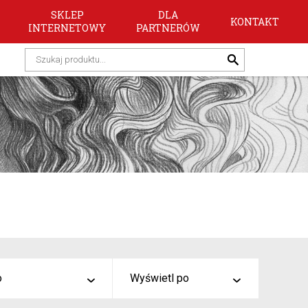
SKLEP
DLA
KONTAKT
INTERNETOWY
PARTNERÓW
o
Wyświetl po