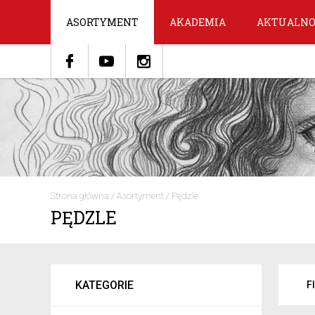
ASORTYMENT
AKADEMIA
AKTUALNO
Strona główna
/
Asortyment
/
Pędzle
PĘDZLE
KATEGORIE
F