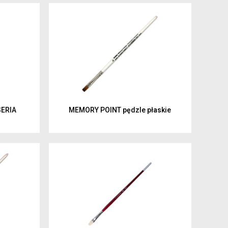
i profesjonaliści
6
9
15
je dla rodziców i
SERIA
MEMORY POINT pędzle płaskie