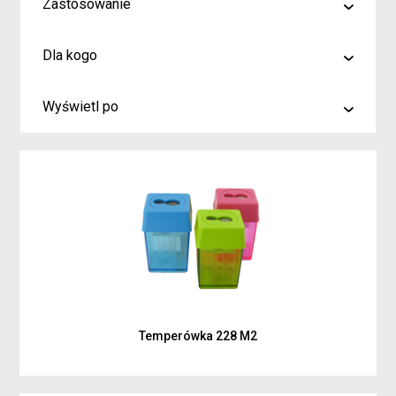
Zastosowanie
malowanie
Dla kogo
rysowanie
Artyści i profesjonaliści
kreślenie
Wyświetl po
Hobby
6
Junior
9
Inspiracje dla rodziców i dzieci
15
Temperówka 228 M2