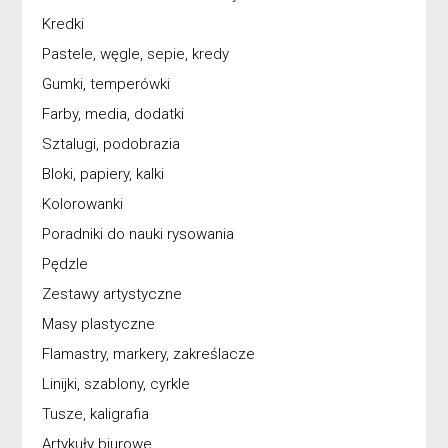
Kredki
Pastele, węgle, sepie, kredy
Gumki, temperówki
Farby, media, dodatki
Sztalugi, podobrazia
Bloki, papiery, kalki
Kolorowanki
Poradniki do nauki rysowania
Pędzle
Zestawy artystyczne
Masy plastyczne
Flamastry, markery, zakreślacze
Linijki, szablony, cyrkle
Tusze, kaligrafia
Artykuły biurowe