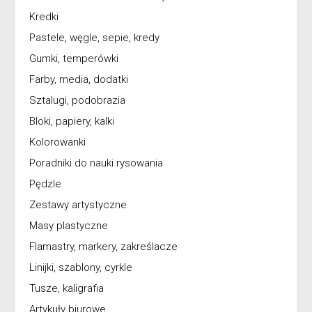
Kredki
Pastele, węgle, sepie, kredy
Gumki, temperówki
Farby, media, dodatki
Sztalugi, podobrazia
Bloki, papiery, kalki
Kolorowanki
Poradniki do nauki rysowania
Pędzle
Zestawy artystyczne
Masy plastyczne
Flamastry, markery, zakreślacze
Linijki, szablony, cyrkle
Tusze, kaligrafia
Artykuły biurowe