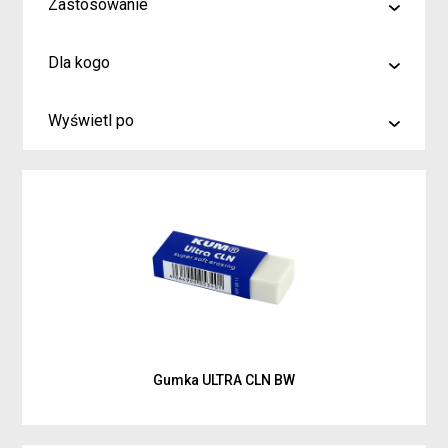
Zastosowanie
malowanie
Dla kogo
rysowanie
Artyści i profesjonaliści
kreślenie
Wyświetl po
Hobby
6
Junior
9
Inspiracje dla rodziców i dzieci
15
Gumka ULTRA CLN BW