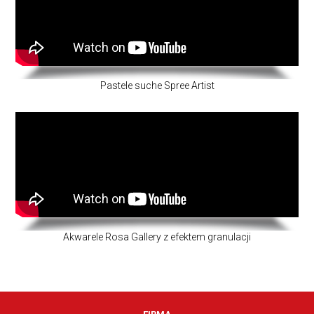
Pastele suche Spree Artist
Akwarele Rosa Gallery z efektem granulacji