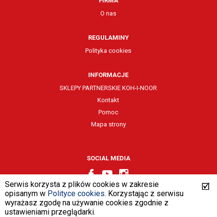
FIRMA
O nas
REGULAMINY
Polityka cookies
INFORMACJE
SKLEPY PARTNERSKIE KOH-I-NOOR
Kontakt
Pomoc
Mapa strony
SOCIAL MEDIA
Serwis korzysta z plików cookies w zakresie
opisanym w
Polityce cookies
. Korzystając z serwisu
wyrażasz zgodę na używanie cookies zgodnie z
design by
VENTI
ustawieniami przeglądarki.