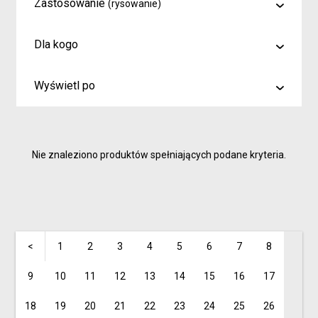
Zastosowanie
(rysowanie)
malowanie
Dla kogo
rysowanie
Artyści i profesjonaliści
kreślenie
Wyświetl po
Hobby
6
Junior
9
Inspiracje dla rodziców i dzieci
Nie znaleziono produktów spełniających podane kryteria.
15
<
1
2
3
4
5
6
7
8
9
10
11
12
13
14
15
16
17
18
19
20
21
22
23
24
25
26