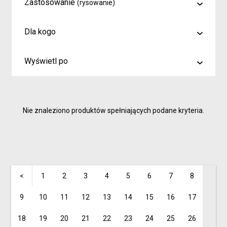
Zastosowanie
(rysowanie)
malowanie
Dla kogo
rysowanie
Artyści i profesjonaliści
kreślenie
Wyświetl po
Hobby
6
Junior
9
Inspiracje dla rodziców i dzieci
Nie znaleziono produktów spełniających podane kryteria.
15
<
1
2
3
4
5
6
7
8
9
10
11
12
13
14
15
16
17
18
19
20
21
22
23
24
25
26