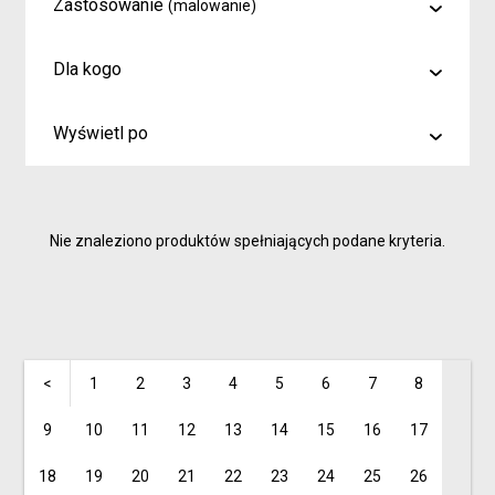
Zastosowanie
(malowanie)
malowanie
Dla kogo
rysowanie
Artyści i profesjonaliści
kreślenie
Wyświetl po
Hobby
6
Junior
9
Inspiracje dla rodziców i dzieci
Nie znaleziono produktów spełniających podane kryteria.
15
<
1
2
3
4
5
6
7
8
9
10
11
12
13
14
15
16
17
18
19
20
21
22
23
24
25
26