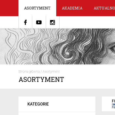
ASORTYMENT
AKADEMIA
AKTUALNO
Strona główna
/
Asortyment
ASORTYMENT
F
KATEGORIE
(
FI