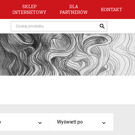
SKLEP
DLA
KONTAKT
INTERNETOWY
PARTNERÓW
o
Wyświetl po