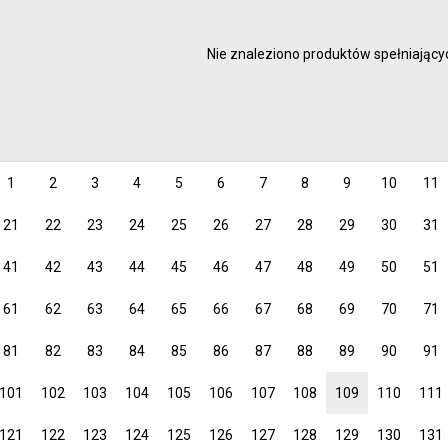
malowanie
Artyści 
rysowanie
Hobby
Nie znaleziono produktów spełniającyc
kreślenie
Junior
Inspirac
dzieci
1
2
3
4
5
6
7
8
9
10
11
21
22
23
24
25
26
27
28
29
30
31
41
42
43
44
45
46
47
48
49
50
51
61
62
63
64
65
66
67
68
69
70
71
81
82
83
84
85
86
87
88
89
90
91
101
102
103
104
105
106
107
108
109
110
111
121
122
123
124
125
126
127
128
129
130
131