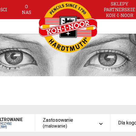
SKLEPY
O
ŚCI
PARTNERSKIE
NAS
KOH-I-NOOR
ILTROWANIE
Zastosowanie
Dla kog
WYCZYŚĆ
(malowanie)
LTRY)