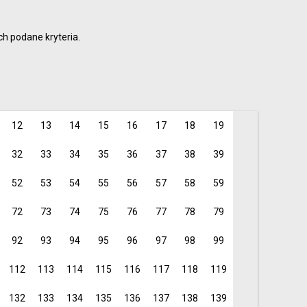
i profesjonaliści
6
9
h podane kryteria.
15
je dla rodziców i
12
13
14
15
16
17
18
19
32
33
34
35
36
37
38
39
52
53
54
55
56
57
58
59
72
73
74
75
76
77
78
79
92
93
94
95
96
97
98
99
112
113
114
115
116
117
118
119
132
133
134
135
136
137
138
139