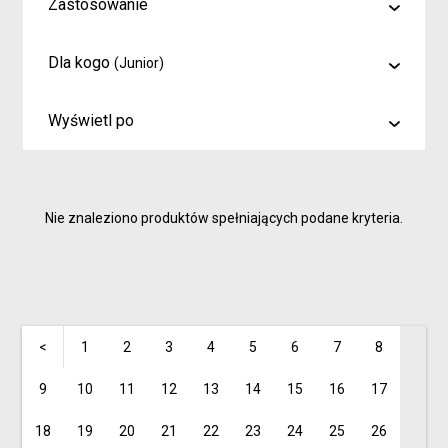
Zastosowanie
malowanie
Dla kogo
(Junior)
rysowanie
Artyści i profesjonaliści
kreślenie
Wyświetl po
Hobby
6
Junior
9
Inspiracje dla rodziców i dzieci
Nie znaleziono produktów spełniających podane kryteria.
15
<
1
2
3
4
5
6
7
8
9
10
11
12
13
14
15
16
17
18
19
20
21
22
23
24
25
26