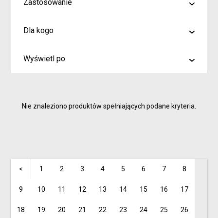
Zastosowanie
malowanie
Dla kogo
rysowanie
Artyści i profesjonaliści
kreślenie
Wyświetl po
Hobby
6
Junior
9
Inspiracje dla rodziców i dzieci
Nie znaleziono produktów spełniających podane kryteria.
15
<
1
2
3
4
5
6
7
8
9
10
11
12
13
14
15
16
17
18
19
20
21
22
23
24
25
26