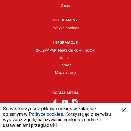
O nas
REGULAMINY
Polityka cookies
INFORMACJE
SKLEPY PARTNERSKIE KOH-I-NOOR
Kontakt
Pomoc
Mapa strony
SOCIAL MEDIA
Serwis korzysta z plików cookies w zakresie
opisanym w
Polityce cookies
. Korzystając z serwisu
wyrażasz zgodę na używanie cookies zgodnie z
design by
VENTI
ustawieniami przeglądarki.